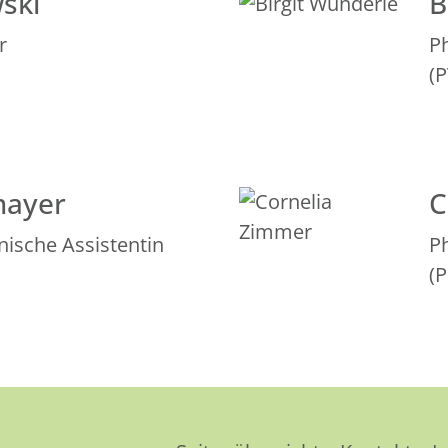
ski
B
r
P
(
mayer
C
nische Assistentin
P
(