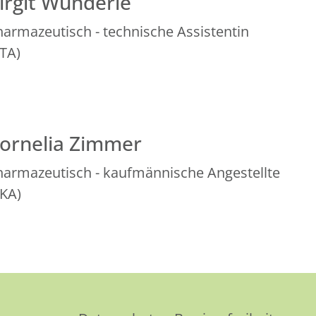
irgit Wunderle
harmazeutisch - technische Assistentin
PTA)
ornelia Zimmer
harmazeutisch - kaufmännische Angestellte
PKA)