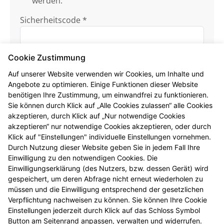
werden.
Sicherheitscode *
Cookie Zustimmung
Auf unserer Website verwenden wir Cookies, um Inhalte und
Angebote zu optimieren. Einige Funktionen dieser Website
benötigen Ihre Zustimmung, um einwandfrei zu funktionieren.
Sie können durch Klick auf „Alle Cookies zulassen“ alle Cookies
Ich habe die
Datenschutzhinweise
zur
akzeptieren, durch Klick auf „Nur notwendige Cookies
Kenntnis genommen.
akzeptieren“ nur notwendige Cookies akzeptieren, oder durch
Klick auf "Einstellungen" individuelle Einstellungen vornehmen.
Formular jetzt absenden
Durch Nutzung dieser Website geben Sie in jedem Fall Ihre
Einwilligung zu den notwendigen Cookies. Die
Einwilligungserklärung (des Nutzers, bzw. dessen Gerät) wird
Alle mit * gekennzeichneten Felder sind
gespeichert, um deren Abfrage nicht erneut wiederholen zu
Pflichtangaben.
müssen und die Einwilligung entsprechend der gesetzlichen
Verpflichtung nachweisen zu können. Sie können Ihre Cookie
Einstellungen jederzeit durch Klick auf das Schloss Symbol
Button am Seitenrand anpassen, verwalten und widerrufen.